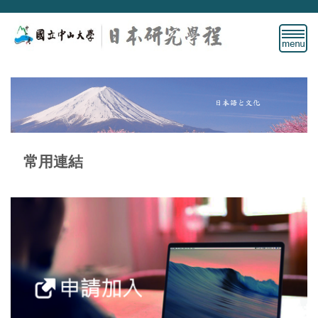
跳
到
主
要
內
容
區
常用連結