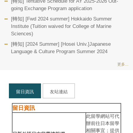
[轉知] Tentative Schedule for AY 2025-2026 Out-
going Exchange Program application
[轉知] [Fwd 2024 summer] Hokkaido Summer
Institute (Tuition waived for College of Marine
Sciences)
[轉知] [2024 Summer] [Hosei Univ.]Japanese
Language & Culture Program Summer 2024
更多...
留日資訊
友站連結
留日資訊
此留學網站可代
辦前往日本留學
相關事宜；提供